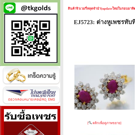
สินค้าจิวเวอรี่หลุดจำนำ(updateใหม่ในรอบอาทิตย
EJ5723: ต่างหูเพชรทับ
[
คลิกเพื่อดูภาพขยาย]