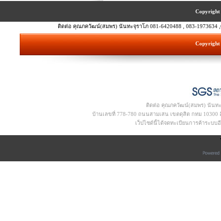
Copyright 
ติดต่อ คุณภควัฒน์(สมพร) นันทะจุราโภ 081-6420488 , 083-1973634 ,
Copyright 
ติดต่อ คุณภควัฒน์(สมพร) นันท
บ้านเลขที่ 778-780 ถนนสามเสน เขตดุสิต กทม 10300 อีเ
เว็ปไซด์นี้ได้จดทะเบียนการค้าระบบ