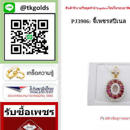
สินค้าจิวเวอรี่หลุดจำนำ(updateใหม่ในรอบอาทิตย
PJ3906: จี้เพชรสปิเนล
[
คลิกเพื่อดูภาพขยา