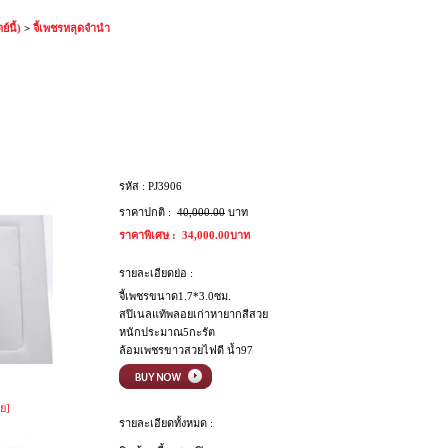
์นี้)
>
จี้เพชรหลุดจำนำ
รหัส :
PJ3906
ราคาปกติ :
40,000.00
บาท
ราคาพิเศษ :
34,000.00บาท
รายละเอียดย่อ :
จี้เพชรขนาด1.7*3.0ซม.
สปิเนลแท้พลอยเก่าหายากสีสวย
หนักประมาณ5กะรัต
ล้อมเพชรขาวสวยไฟดี น้ำ97
ย]
รายละเอียดทั้งหมด :