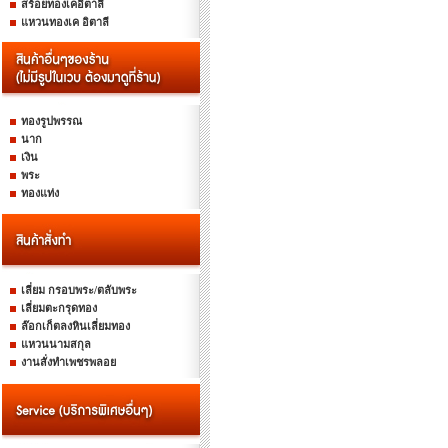
สร้อยทองเคอิตาลี
แหวนทองเค อิตาลี
ทองรูปพรรณ
นาก
เงิน
พระ
ทองแท่ง
เลี่ยม กรอบพระ/ตลับพระ
เลี่ยมตะกรุดทอง
ล๊อกเก็ตลงหินเลี่ยมทอง
แหวนนามสกุล
งานสั่งทำเพชรพลอย