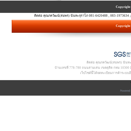
Copyright 
ติดต่อ คุณภควัฒน์(สมพร) นันทะจุราโภ 081-6420488 , 083-1973634 ,
Copyright 
ติดต่อ คุณภควัฒน์(สมพร) นันท
บ้านเลขที่ 778-780 ถนนสามเสน เขตดุสิต กทม 10300 อีเ
เว็ปไซด์นี้ได้จดทะเบียนการค้าระบบ