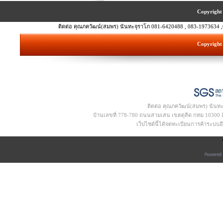
Copyright 
ติดต่อ คุณภควัฒน์(สมพร) นันทะจุราโภ 081-6420488 , 083-1973634 ,
Copyright 
ติดต่อ คุณภควัฒน์(สมพร) นันท
บ้านเลขที่ 778-780 ถนนสามเสน เขตดุสิต กทม 10300 อีเ
เว็ปไซด์นี้ได้จดทะเบียนการค้าระบบ