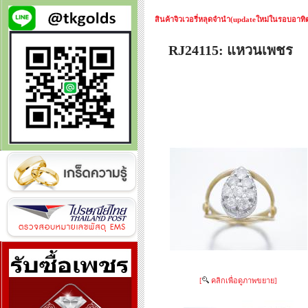
สินค้าจิวเวอรี่หลุดจำนำ(updateใหม่ในรอบอาทิตย
RJ24115: แหวนเพชร
[
คลิกเพื่อดูภาพขยาย]