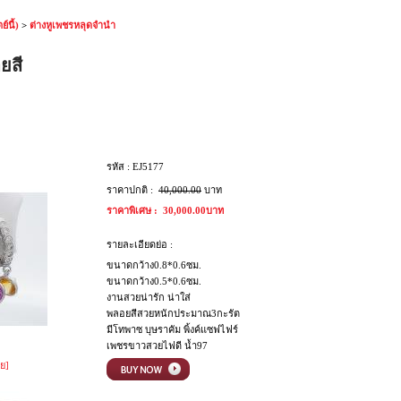
์นี้)
>
ต่างหูเพชรหลุดจำนำ
อยสี
รหัส :
EJ5177
ราคาปกติ :
40,000.00
บาท
ราคาพิเศษ :
30,000.00บาท
รายละเอียดย่อ :
ขนาดกว้าง0.8*0.6ซม.
ขนาดกว้าง0.5*0.6ซม.
งานสวยน่ารัก น่าใส่
พลอยสีสวยหนักประมาณ3กะรัต
มีโทพาซ บุษราคัม พิ้งค์แซฟไฟร์
เพชรขาวสวยไฟดี น้ำ97
ย]