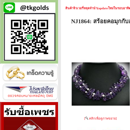
สินค้าจิวเวอรี่หลุดจำนำ(updateใหม่ในรอบอาทิตย
NJ1864: สร้อยคอมุกกับ
[
คลิกเพื่อดูภาพขยาย]