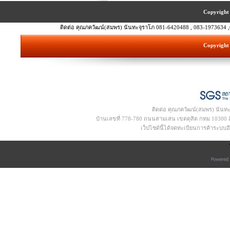
Copyright 
ติดต่อ คุณภควัฒน์(สมพร) นันทะจุราโภ 081-6420488 , 083-1973634 ,
Copyright 
ติดต่อ คุณภควัฒน์(สมพร) นันท
บ้านเลขที่ 778-780 ถนนสามเสน เขตดุสิต กทม 10300 อีเ
เว็ปไซด์นี้ได้จดทะเบียนการค้าระบบ