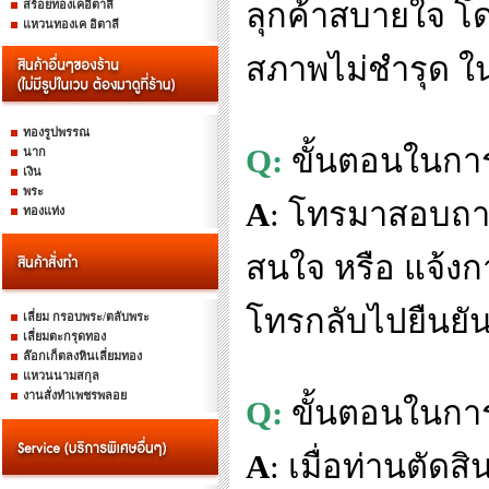
สร้อยทองเคอิตาลี
ลุกค้าสบายใจ โด
แหวนทองเค อิตาลี
สภาพไม่ชำรุด 
ทองรูปพรรณ
Q:
ขั้นตอนในการส
นาก
เงิน
พระ
A
:
โทรมาสอบถามก
ทองแท่ง
สนใจ หรือ แจ้งกา
โทรกลับไปยืนยันอ
เลี่ยม กรอบพระ/ตลับพระ
เลี่ยมตะกรุดทอง
ล๊อกเก็ตลงหินเลี่ยมทอง
แหวนนามสกุล
งานสั่งทำเพชรพลอย
Q:
ขั้นตอนในการ
A
:
เมื่อท่านตัดส