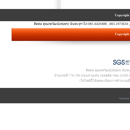
Copyright 
ติดต่อ คุณภควัฒน์(สมพร) นันทะจุราโภ 081-6420488 , 083-1973634 ,
Copyright 
ติดต่อ คุณภควัฒน์(สมพร) นันท
บ้านเลขที่ 778-780 ถนนสามเสน เขตดุสิต กทม 10300 อีเ
เว็ปไซด์นี้ได้จดทะเบียนการค้าระบบ